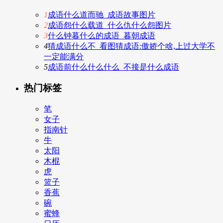
1
成语什么道而驰_成语故事图片
2
成语怨什么载道_什么仇什么怨图片
3
什么钟暮什么的成语_暮朝成语
4
猜成语什么不_看图猜成语:傲娇个啥,上过大学不
一定能满分
5
成语前什么什么什么_不接是什么成语
热门标签
笔
女子
指南针
牛
太阳
木棍
虎
篮子
香蕉
碗
蜜蜂