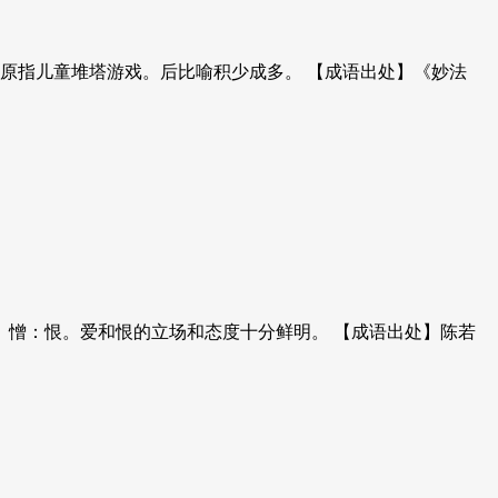
。原指儿童堆塔游戏。后比喻积少成多。 【成语出处】《妙法
释】憎：恨。爱和恨的立场和态度十分鲜明。 【成语出处】陈若