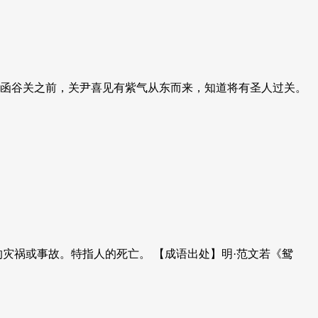
子过函谷关之前，关尹喜见有紫气从东而来，知道将有圣人过关。
的灾祸或事故。特指人的死亡。 【成语出处】明·范文若《鸳