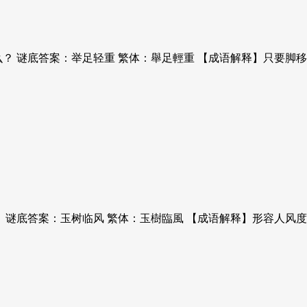
么？ 谜底答案：举足轻重 繁体：舉足輕重 【成语解释】只要
谜底答案：玉树临风 繁体：玉樹臨風 【成语解释】形容人风度潇洒