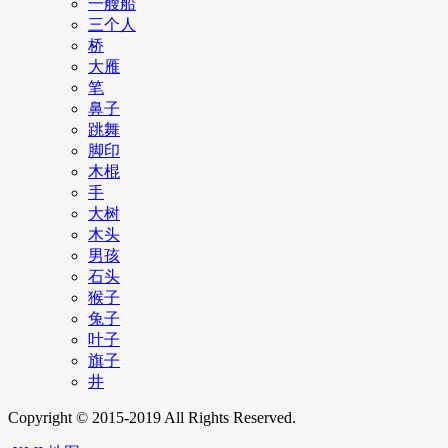
一艘船
三个人
桥
大雁
笔
鼻子
跳舞
脚印
木棍
手
大树
木头
男孩
石头
猴子
兔子
叶子
旗子
井
Copyright © 2015-2019 All Rights Reserved.