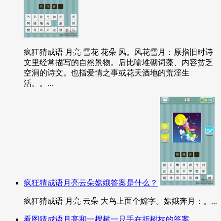
疯狂猜成语 月亮 雪花 花朵 风。风花雪月：原指旧时诗
文里经常描写的自然景物。后比喻堆砌词藻、内容贫乏
空洞的诗文。也指爱情之事或花天酒地的荒淫生
活。。...
疯狂猜成语月亮云朵嫦娥答案是什么？
疯狂猜成语 月亮 云朵 大鸟上面个嫦字。嫦娥奔月：。...
看图猜成语月亮和一棵树一只手在折树枝的答案