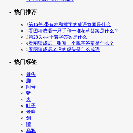
热门推荐
1
第16关-带有冲和撞字的成语答案是什么
2
看图猜成语一只手和一堆花草答案是什么？
3
第28关-两个若字答案是什么
4
看图猜成语一张嘴一个脱字答案是什么？
5
看图猜成语老虎的虎头是什么成语
热门标签
骨头
脚
问号
猪
火
叶子
老鹰
剑
嘴
乌鸦