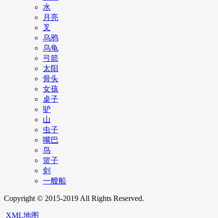
水
月亮
叉
乌鸦
乌龟
弓箭
太阳
骨头
女孩
桌子
驴
山
虫子
嘴巴
鸟
篮子
剑
一艘船
Copyright © 2015-2019 All Rights Reserved.
XML地图