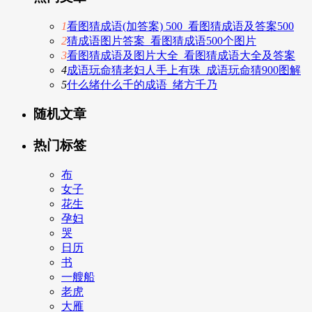
1
看图猜成语(加答案) 500_看图猜成语及答案500
2
猜成语图片答案_看图猜成语500个图片
3
看图猜成语及图片大全_看图猜成语大全及答案
4
成语玩命猜老妇人手上有珠_成语玩命猜900图解
5
什么绪什么千的成语_绪方千乃
随机文章
热门标签
布
女子
花生
孕妇
哭
日历
书
一艘船
老虎
大雁