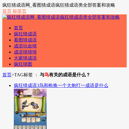
疯狂猜成语网_看图猜成语疯狂猜成语类全部答案和攻略
首页
标签页
首页
疯狂猜成语
看图猜成语
成语玩命猜
成语猜猜猜
大家猜成语
疯狂猜图
首页
>
TAG标签 ：
与
鸟
有关的成语是什么？
疯狂猜成语3鸟和枪换一个大炮打一成语是什么