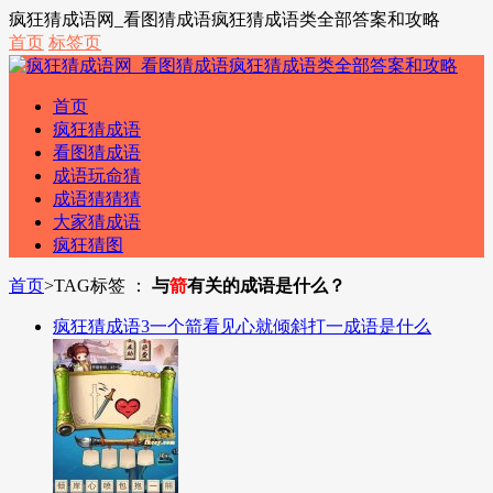
疯狂猜成语网_看图猜成语疯狂猜成语类全部答案和攻略
首页
标签页
首页
疯狂猜成语
看图猜成语
成语玩命猜
成语猜猜猜
大家猜成语
疯狂猜图
首页
>
TAG标签 ：
与
箭
有关的成语是什么？
疯狂猜成语3一个箭看见心就倾斜打一成语是什么