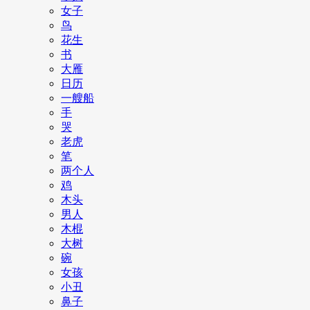
女子
鸟
花生
书
大雁
日历
一艘船
手
哭
老虎
笔
两个人
鸡
木头
男人
木棍
大树
碗
女孩
小丑
鼻子