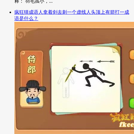
释： 羽毛虽小，...
疯狂猜成语人拿着剑去刺一个虚线人头顶上有箭打一成
语是什么？