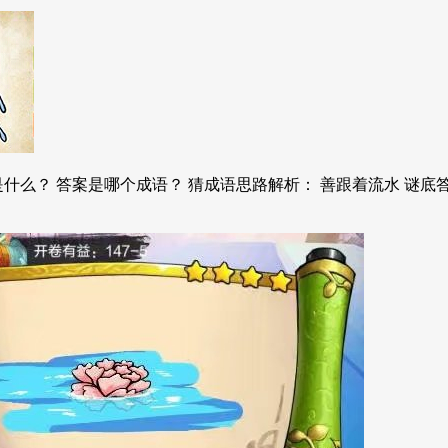
什么？ 答案是哪个成语？ 猜成语思路解析： 善跟着流水 谜底答