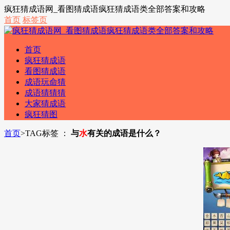
疯狂猜成语网_看图猜成语疯狂猜成语类全部答案和攻略
首页
标签页
首页
疯狂猜成语
看图猜成语
成语玩命猜
成语猜猜猜
大家猜成语
疯狂猜图
首页
>
TAG标签 ：
与
水
有关的成语是什么？