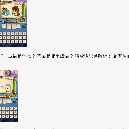
打一成语是什么？ 答案是哪个成语？ 猜成语思路解析： 龙潜居