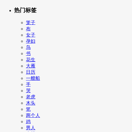
热门标签
笼子
布
女子
孕妇
鸟
书
花生
大雁
日历
一艘船
手
哭
老虎
木头
笔
两个人
鸡
男人