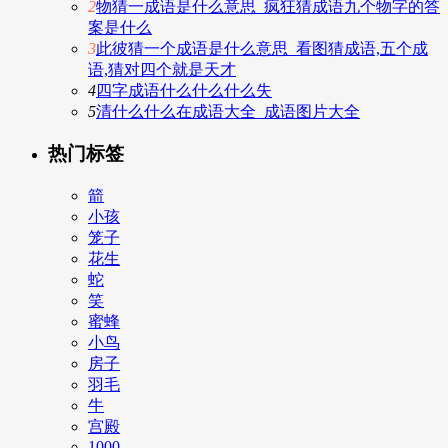
2
物猜一成语是什么意思_疯狂猜成语九个物字的答
案是什么
3
此彼猜一个成语是什么意思_看图猜成语,五个成
语,猜对四个就是天才
4
四字成语什么什么什么失
5
清什么什么在成语大全_成语图片大全
热门标签
箭
小孩
笼子
花生
蛇
笑
蜜蜂
小鸟
房子
羽毛
牛
宫殿
1000