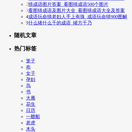
2
猜成语图片答案_看图猜成语500个图片
3
看图猜成语及图片大全_看图猜成语大全及答案
4
成语玩命猜老妇人手上有珠_成语玩命猜900图解
5
什么绪什么千的成语_绪方千乃
随机文章
热门标签
笼子
布
女子
孕妇
鸟
书
大雁
花生
日历
一艘船
老虎
木头