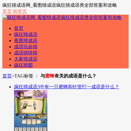
疯狂猜成语网_看图猜成语疯狂猜成语类全部答案和攻略
首页
标签页
首页
疯狂猜成语
看图猜成语
成语玩命猜
成语猜猜猜
大家猜成语
疯狂猜图
首页
>
TAG标签 ：
与
蜜蜂
有关的成语是什么？
疯狂猜成语3中有一只蜜蜂和针管打一成语是什么？