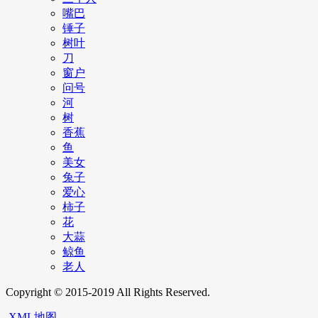
嘴巴
锤子
树叶
刀
窗户
问号
河
树
香蕉
鱼
美女
兔子
爱心
柿子
花
大蒜
鲸鱼
老人
Copyright © 2015-2019 All Rights Reserved.
XML地图