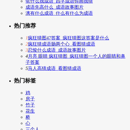
依什么我成语_四字成语你画我猜
成语先高什么_成语故事图片
漓有什么成语_什么有什么为成语
热门推荐
1
疯狂猜图47答案_疯狂猜图这答案是什么
2
疯狂猜成语肠两个心_看图猜成语
3
忍悛什么成语_成语故事图片
4
月亮 眼睛 疯狂猜图_疯狂猜图一个人的眼睛和鼻
子答案
5
马人高猜成语_看图猜成语
热门标签
鸡
房子
竹子
花生
桥
心
三个人