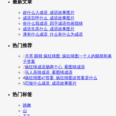
最新文章
趁什么入成语_成语故事图片
成语百呼什么_成语故事图片
依什么我成语_四字成语你画我猜
成语先高什么_成语故事图片
漓有什么成语_什么有什么为成语
热门推荐
1
月亮 眼睛 疯狂猜图_疯狂猜图一个人的眼睛和鼻
子答案
2
疯狂猜成语肠两个心_看图猜成语
3
马人高猜成语_看图猜成语
4
疯狂猜图47答案_疯狂猜图这答案是什么
5
忍悛什么成语_成语故事图片
热门标签
跳舞
山