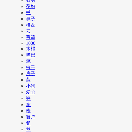
石头
孕妇
书
鼻子
棋盘
云
弓箭
1000
木棍
嘴巴
笔
虫子
房子
蒜
小狗
爱心
哭
布
枪
窗户
驴
琴