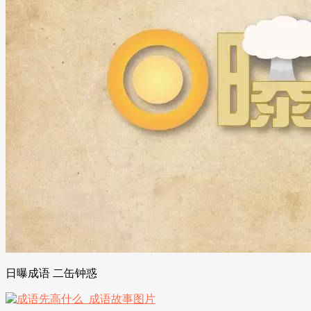
日曝成语 二缶钟惑