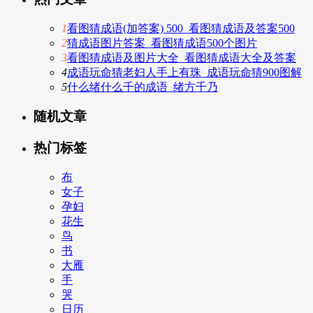
1
看图猜成语(加答案) 500_看图猜成语及答案500
2
猜成语图片答案_看图猜成语500个图片
3
看图猜成语及图片大全_看图猜成语大全及答案
4
成语玩命猜老妇人手上有珠_成语玩命猜900图解
5
什么绪什么千的成语_绪方千乃
随机文章
热门标签
布
女子
孕妇
花生
鸟
书
大雁
手
哭
日历