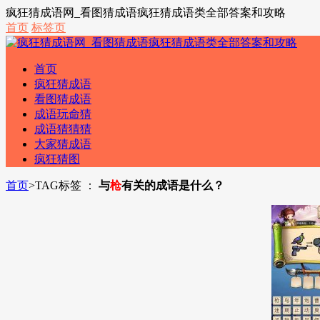
疯狂猜成语网_看图猜成语疯狂猜成语类全部答案和攻略
首页
标签页
首页
疯狂猜成语
看图猜成语
成语玩命猜
成语猜猜猜
大家猜成语
疯狂猜图
首页
>
TAG标签 ：
与
枪
有关的成语是什么？