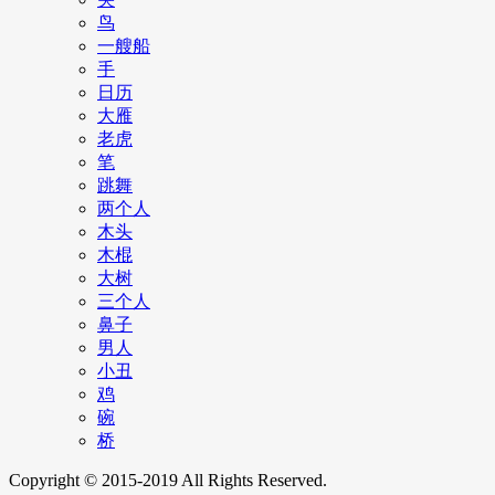
鸟
一艘船
手
日历
大雁
老虎
笔
跳舞
两个人
木头
木棍
大树
三个人
鼻子
男人
小丑
鸡
碗
桥
Copyright © 2015-2019 All Rights Reserved.