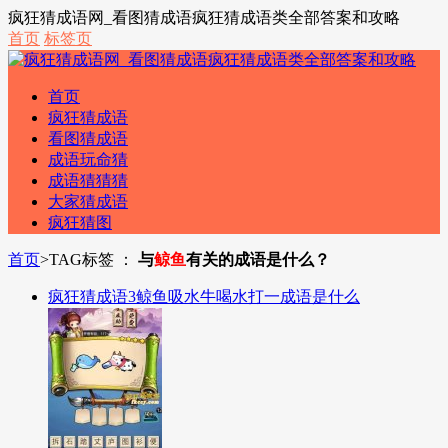
疯狂猜成语网_看图猜成语疯狂猜成语类全部答案和攻略
首页
标签页
首页
疯狂猜成语
看图猜成语
成语玩命猜
成语猜猜猜
大家猜成语
疯狂猜图
首页
>
TAG标签 ：
与
鲸鱼
有关的成语是什么？
疯狂猜成语3鲸鱼吸水牛喝水打一成语是什么