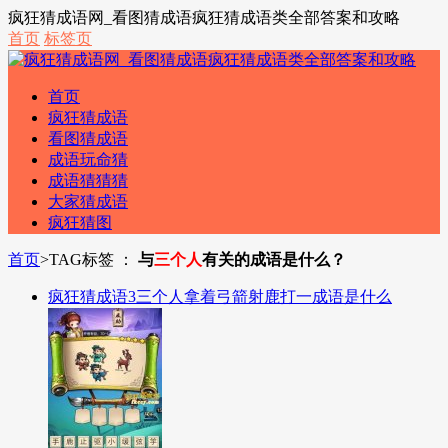
疯狂猜成语网_看图猜成语疯狂猜成语类全部答案和攻略
首页
标签页
首页
疯狂猜成语
看图猜成语
成语玩命猜
成语猜猜猜
大家猜成语
疯狂猜图
首页
>
TAG标签 ：
与
三个人
有关的成语是什么？
疯狂猜成语3三个人拿着弓箭射鹿打一成语是什么