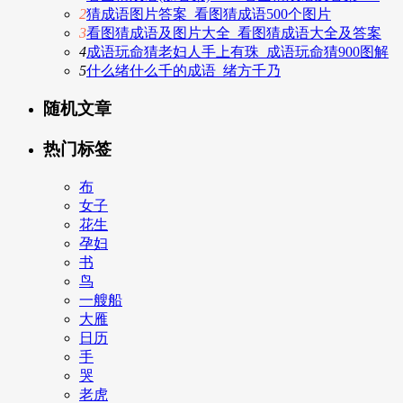
2
猜成语图片答案_看图猜成语500个图片
3
看图猜成语及图片大全_看图猜成语大全及答案
4
成语玩命猜老妇人手上有珠_成语玩命猜900图解
5
什么绪什么千的成语_绪方千乃
随机文章
热门标签
布
女子
花生
孕妇
书
鸟
一艘船
大雁
日历
手
哭
老虎