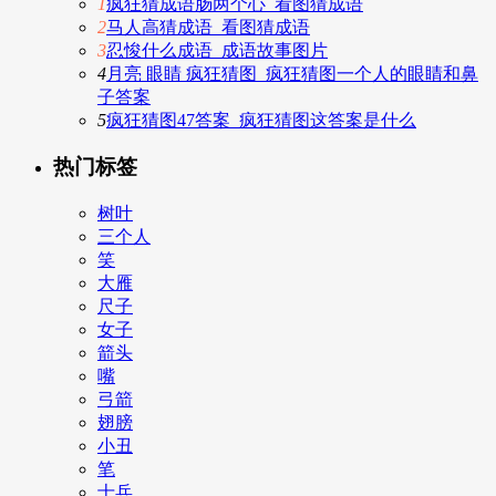
1
疯狂猜成语肠两个心_看图猜成语
2
马人高猜成语_看图猜成语
3
忍悛什么成语_成语故事图片
4
月亮 眼睛 疯狂猜图_疯狂猜图一个人的眼睛和鼻
子答案
5
疯狂猜图47答案_疯狂猜图这答案是什么
热门标签
树叶
三个人
笑
大雁
尺子
女子
箭头
嘴
弓箭
翅膀
小丑
笔
士兵