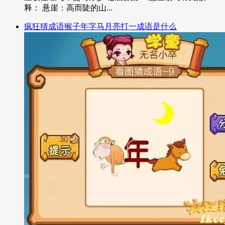
释： 悬崖：高而陡的山...
疯狂猜成语猴子年字马月亮打一成语是什么