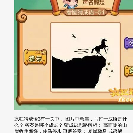
疯狂猜成语2有一关中， 图片中悬崖，马打一成语是什
么？ 答案是哪个成语？ 猜成语思路解析： 高而陡的山
崖收住缰绳，使马停步 谜底答案： 悬崖勒马 成语解