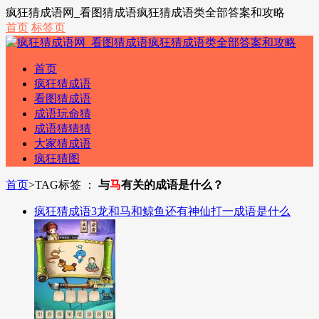
疯狂猜成语网_看图猜成语疯狂猜成语类全部答案和攻略
首页
标签页
首页
疯狂猜成语
看图猜成语
成语玩命猜
成语猜猜猜
大家猜成语
疯狂猜图
首页
>
TAG标签 ：
与
马
有关的成语是什么？
疯狂猜成语3龙和马和鲸鱼还有神仙打一成语是什么