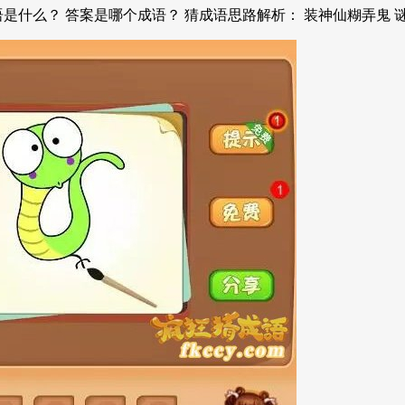
什么？ 答案是哪个成语？ 猜成语思路解析： 装神仙糊弄鬼 谜底