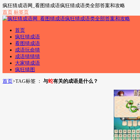
疯狂猜成语网_看图猜成语疯狂猜成语类全部答案和攻略
首页
标签页
首页
疯狂猜成语
看图猜成语
成语玩命猜
成语猜猜猜
大家猜成语
疯狂猜图
首页
>
TAG标签 ：
与
蛇
有关的成语是什么？