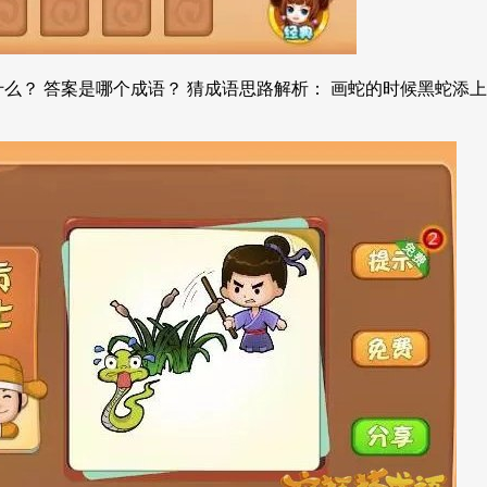
么？ 答案是哪个成语？ 猜成语思路解析： 画蛇的时候黑蛇添上了