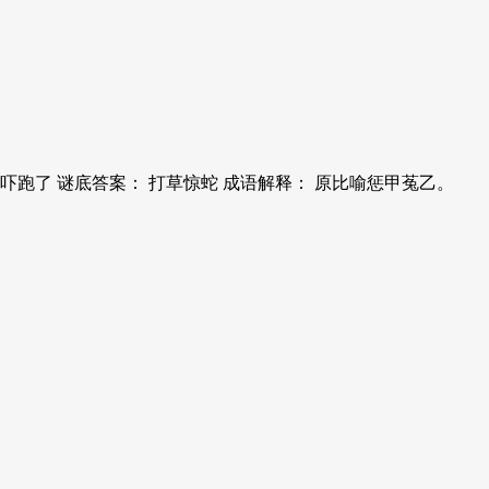
跑了 谜底答案： 打草惊蛇 成语解释： 原比喻惩甲菟乙。