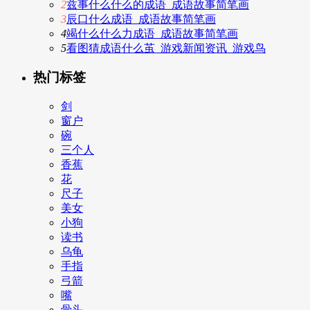
2
兹事什么什么的成语_成语故事简笔画
3
辰口什么成语_成语故事简笔画
4
竭什么什么力成语_成语故事简笔画
5
看图猜成语什么茧_游戏新闻资讯_游戏鸟
热门标签
剑
窗户
碗
三个人
香蕉
花
尺子
美女
小狗
读书
乌龟
手指
弓箭
嘴
骨头