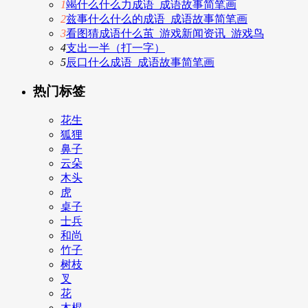
1
竭什么什么力成语_成语故事简笔画
2
兹事什么什么的成语_成语故事简笔画
3
看图猜成语什么茧_游戏新闻资讯_游戏鸟
4
支出一半（打一字）
5
辰口什么成语_成语故事简笔画
热门标签
花生
狐狸
鼻子
云朵
木头
虎
桌子
士兵
和尚
竹子
树枝
叉
花
木棍