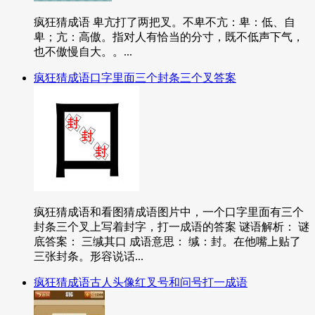
疯狂猜成语 卑亢打了两把叉。不卑不亢：卑：低、自
卑；亢：高傲。指对人有恰当的分寸，既不低声下气，
也不傲慢自大。。...
疯狂猜成语口字里面三个封条三个叉答案
疯狂猜成语和看图猜成语图片中，一个口字里面有三个
封条三个叉上写着封字，打一成语的答案 谜语解析： 谜
底答案： 三缄其口 成语意思： 缄：封。在他嘴上贴了
三张封条。形容说话...
疯狂猜成语古人头像红叉号和问号打一成语