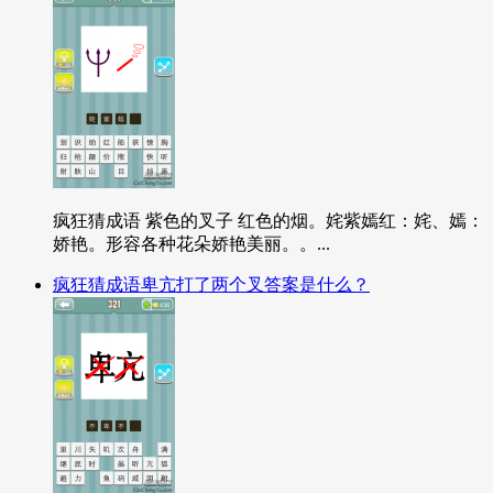
疯狂猜成语 紫色的叉子 红色的烟。姹紫嫣红：姹、嫣：
娇艳。形容各种花朵娇艳美丽。。...
疯狂猜成语卑亢打了两个叉答案是什么？