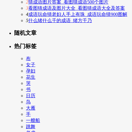
2
猜成语图片答案_看图猜成语500个图片
3
看图猜成语及图片大全_看图猜成语大全及答案
4
成语玩命猜老妇人手上有珠_成语玩命猜900图解
5
什么绪什么千的成语_绪方千乃
随机文章
热门标签
布
女子
孕妇
花生
哭
书
日历
鸟
大雁
手
一艘船
跳舞