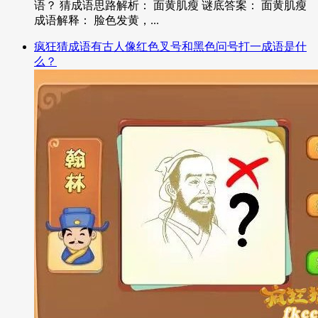
语？ 猜成语思路解析： 面黄肌瘦 谜底答案： 面黄肌瘦
成语解释： 脸色发黄，...
疯狂猜成语有古人像红色叉号和黑色问号打一成语是什
么？