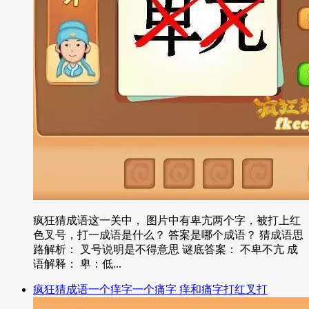
疯狂猜成语这一关中， 图片中有卑亢两个字，被打上红
色叉号，打一成语是什么？ 答案是哪个成语？ 猜成语思
路解析： 叉号说明是不得意思 谜底答案： 不卑不亢 成
语解释： 卑：低...
疯狂猜成语一个痒字一个痛字 痒和痛字打红叉打