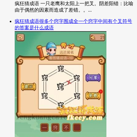
疯狂猜成语 一只老鹰和太阳上一把叉。阴差阳错：比喻
由于偶然的因素而造成了差错。。...
疯狂猜成语很多个窍字围成全一个窍字中间有个叉符号
的答案是什么成语