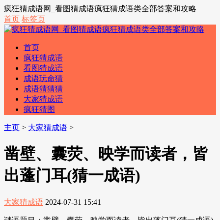
疯狂猜成语网_看图猜成语疯狂猜成语类全部答案和攻略
首页
标签页
首页
疯狂猜成语
看图猜成语
成语玩命猜
成语猜猜猜
大家猜成语
疯狂猜图
主页
>
大家猜成语
>
凿壁、囊荧、映学而读者，皆
出蓬门耳(猜一成语)
大家猜成语
2024-07-31 15:41