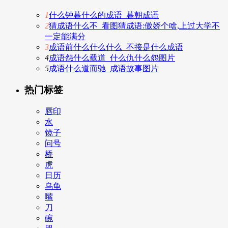
1
什么钟暮什么的成语_暮朝成语
2
猜成语什么不_看图猜成语:傲娇个啥,上过大学不
一定能满分
3
成语前什么什么什么_不接是什么成语
4
成语怨什么载道_什么仇什么怨图片
5
成语什么道而驰_成语故事图片
热门标签
唇印
水
镜子
问号
桥
虎
日历
乌龟
嘴
刀
碗