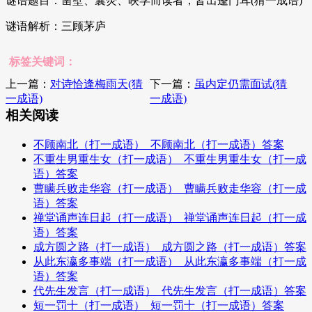
谜语题目：凿壁、囊荧、映学而读者，皆出蓬门耳(猜一成语)
谜语解析：三顾茅庐
标签关键词：
上一篇：
对诗恰逢梅雨天(猜
下一篇：
虽内定仍需面试(猜
一成语)
一成语)
相关阅读
不顾南北（打一成语）_不顾南北（打一成语）答案
不重生男重生女（打一成语）_不重生男重生女（打一成
语）答案
曹瞒兵败走华容（打一成语）_曹瞒兵败走华容（打一成
语）答案
禅堂诵声连日起（打一成语）_禅堂诵声连日起（打一成
语）答案
成方圆之路（打一成语）_成方圆之路（打一成语）答案
从此东瀛多事端（打一成语）_从此东瀛多事端（打一成
语）答案
代先生发言（打一成语）_代先生发言（打一成语）答案
短一罚十（打一成语）_短一罚十（打一成语）答案