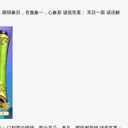
，眼睛象目，衣服象一，心象新 谜底答案： 耳目一新 成语解
 口和两个眼睛，两个耳朵，鼻孔，嘴巴都冒烟 谜底答案：...