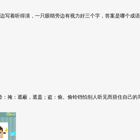
写着听得清，一只眼睛旁边有视力好三个字，答案是哪个成语？ 
盗铃：掩：遮蔽，遮盖；盗：偷。偷铃铛怕别人听见而捂住自己的