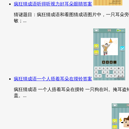
疯狂猜成语听得听视力好耳朵眼睛答案
猜谜题目：疯狂猜成语和看图猜成语图片中，一只耳朵旁边
敏；...
疯狂猜成语一个人捂着耳朵在摸铃答案
疯狂猜成语 一个人捂着耳朵在摸铃 一只狗在叫。掩耳
盖。...