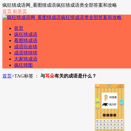
疯狂猜成语网_看图猜成语疯狂猜成语类全部答案和攻略
首页
标签页
首页
疯狂猜成语
看图猜成语
成语玩命猜
成语猜猜猜
大家猜成语
疯狂猜图
首页
>
TAG标签 ：
与
耳朵
有关的成语是什么？