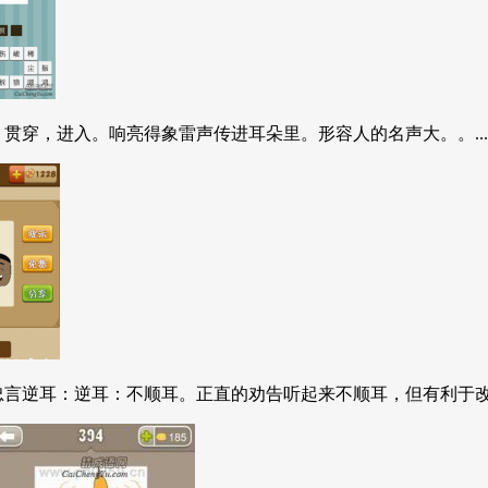
贯穿，进入。响亮得象雷声传进耳朵里。形容人的名声大。。...
言逆耳：逆耳：不顺耳。正直的劝告听起来不顺耳，但有利于改正