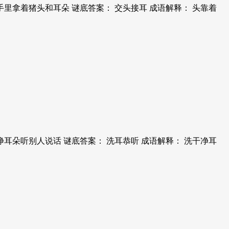
里拿着猪头和耳朵 谜底答案： 交头接耳 成语解释： 头靠着
耳朵听别人说话 谜底答案： 洗耳恭听 成语解释： 洗干净耳