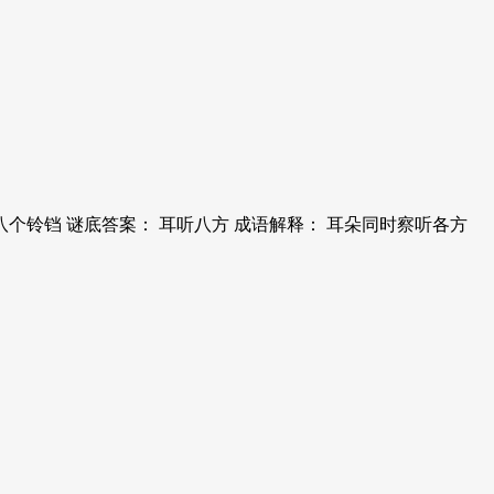
个铃铛 谜底答案： 耳听八方 成语解释： 耳朵同时察听各方