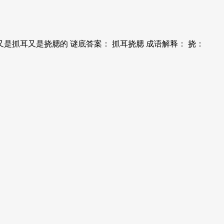
是抓耳又是挠腮的 谜底答案： 抓耳挠腮 成语解释： 挠：