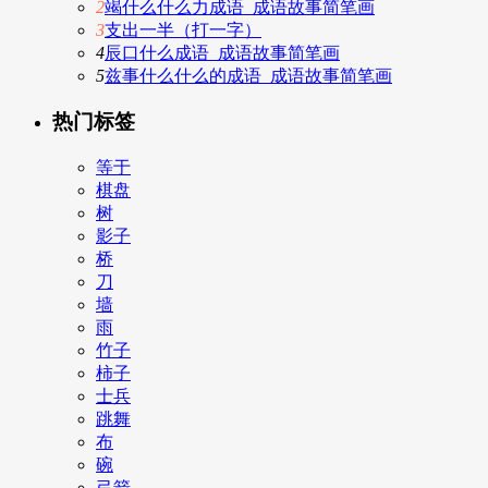
2
竭什么什么力成语_成语故事简笔画
3
支出一半（打一字）
4
辰口什么成语_成语故事简笔画
5
兹事什么什么的成语_成语故事简笔画
热门标签
等于
棋盘
树
影子
桥
刀
墙
雨
竹子
柿子
士兵
跳舞
布
碗
弓箭