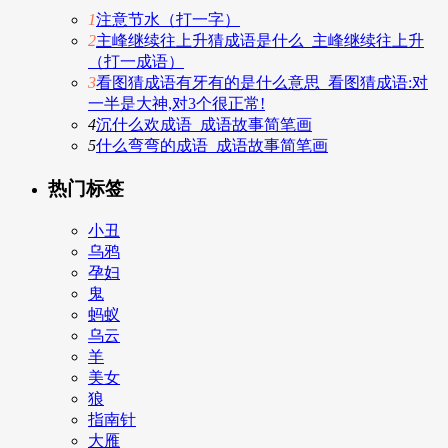
1
注意节水（打一字）
2
主峰继续往上升猜成语是什么_主峰继续往上升
（打一成语）
3
看图猜成语有牙有的是什么意思_看图猜成语:对
一半是大神,对3个很正常!
4
沉什么欢成语_成语故事简笔画
5
什么弯弯的成语_成语故事简笔画
热门标签
小丑
乌鸦
孕妇
鬼
蚂蚁
乌云
羊
美女
狼
指南针
大雁