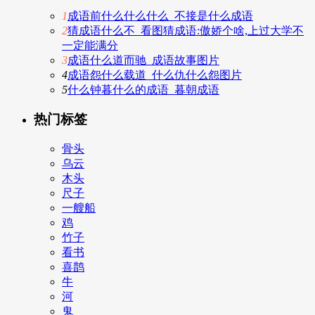
1
成语前什么什么什么_不接是什么成语
2
猜成语什么不_看图猜成语:傲娇个啥,上过大学不
一定能满分
3
成语什么道而驰_成语故事图片
4
成语怨什么载道_什么仇什么怨图片
5
什么钟暮什么的成语_暮朝成语
热门标签
骨头
乌云
木头
尺子
一艘船
鸡
竹子
看书
喜鹊
牛
河
鬼