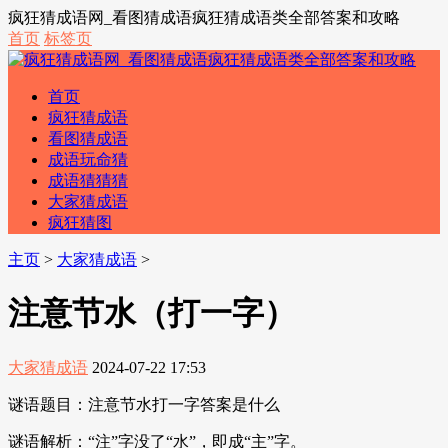
疯狂猜成语网_看图猜成语疯狂猜成语类全部答案和攻略
首页
标签页
首页
疯狂猜成语
看图猜成语
成语玩命猜
成语猜猜猜
大家猜成语
疯狂猜图
主页
>
大家猜成语
>
注意节水（打一字）
大家猜成语
2024-07-22 17:53
谜语题目：注意节水打一字答案是什么
谜语解析：“注”字没了“水”，即成“主”字。