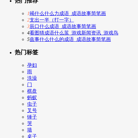
热门推荐
1
竭什么什么力成语_成语故事简笔画
2
支出一半（打一字）
3
辰口什么成语_成语故事简笔画
4
看图猜成语什么茧_游戏新闻资讯_游戏鸟
5
兹事什么什么的成语_成语故事简笔画
热门标签
孕妇
雨
洗澡
门
棋盘
蚂蚁
虫子
叉号
锤子
哭
墙
桌子