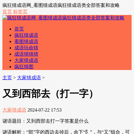
疯狂猜成语网_看图猜成语疯狂猜成语类全部答案和攻略
首页
标签页
首页
疯狂猜成语
看图猜成语
成语玩命猜
成语猜猜猜
大家猜成语
疯狂猜图
主页
>
大家猜成语
>
又到西部去（打一字）
大家猜成语
2024-07-22 17:53
谜语题目：又到西部去打一字答案是什么
谜语解析：“部”字的西边去掉后，余下“阝”，与“又”组合，可