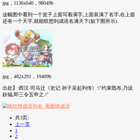
jpg，1136x640，98049b
这幅图中看到一个篮子上面写着满字,上面装满了名字,在上面
还有一个天字,就能联想到成语名满天下(如下图所示).
jpg，482x291，19409b
出处】:西汉·司马迁《史记·孙子吴起列传》:\"约束既布,乃设
鈇钺,即三令五申之.\"
共3页:
上一页
1
2