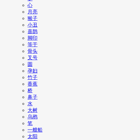
心
月亮
猴子
小丑
喜鹊
脚印
等于
骨头
叉号
圆
孕妇
竹子
香蕉
桥
鼻子
水
大树
乌鸦
笔
一艘船
太阳