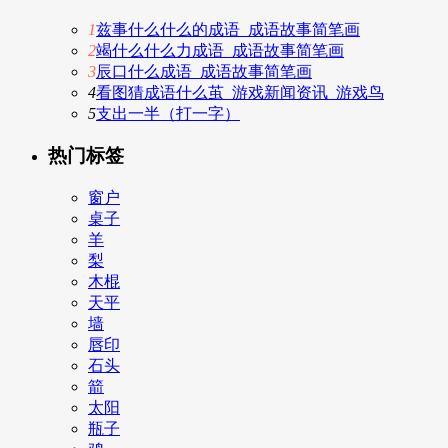
1
兹事什么什么的成语_成语故事简笔画
2
竭什么什么力成语_成语故事简笔画
3
辰口什么成语_成语故事简笔画
4
看图猜成语什么茧_游戏新闻资讯_游戏鸟
5
支出一半（打一字）
热门标签
窗户
桌子
羊
梨
木棍
天平
墙
唇印
石头
箭
太阳
瓶子