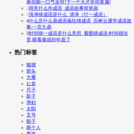
果你能一口气全对!下一个天才非你莫属!
2
得意什么作成语_成语故事简笔画
3
清净猜成语是什么_清净（打一成语）
4
什么言什么鼎成语疯狂猜成语_百树云课堂成语故
事:一言九鼎
5
时间猜一成语是什么意思_看图猜成语:时间很珍
贵,眼看着就到年底了
热门标签
狐狸
箭头
大雁
匕首
尺子
影子
孕妇
太阳
叉号
瓶子
两个人
男孩