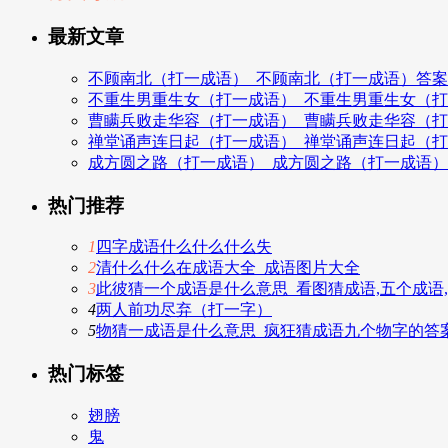
最新文章
不顾南北（打一成语）_不顾南北（打一成语）答案
不重生男重生女（打一成语）_不重生男重生女（
曹瞒兵败走华容（打一成语）_曹瞒兵败走华容（
禅堂诵声连日起（打一成语）_禅堂诵声连日起（
成方圆之路（打一成语）_成方圆之路（打一成语
热门推荐
1
四字成语什么什么什么失
2
清什么什么在成语大全_成语图片大全
3
此彼猜一个成语是什么意思_看图猜成语,五个成语
4
两人前功尽弃（打一字）
5
物猜一成语是什么意思_疯狂猜成语九个物字的答
热门标签
翅膀
鬼