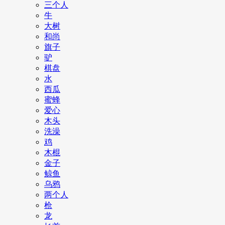
三个人
牛
大树
和尚
旗子
驴
棋盘
水
西瓜
蜜蜂
爱心
木头
洗澡
鸡
木棍
金子
鲸鱼
乌鸦
两个人
枪
龙