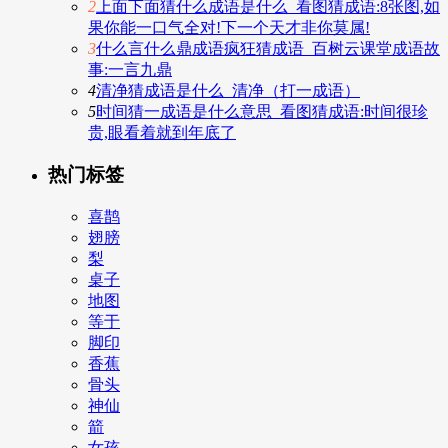
2
上面下面猜什么成语是什么_看图猜成语:8张图,如
果你能一口气全对!下一个天才非你莫属!
3
什么言什么鼎成语疯狂猜成语_百树云课堂成语故
事:一言九鼎
4
清净猜成语是什么_清净（打一成语）
5
时间猜一成语是什么意思_看图猜成语:时间很珍
贵,眼看着就到年底了
热门标签
喜鹊
翅膀
梨
桌子
地图
等于
脚印
香蕉
骨头
神仙
箭
女孩