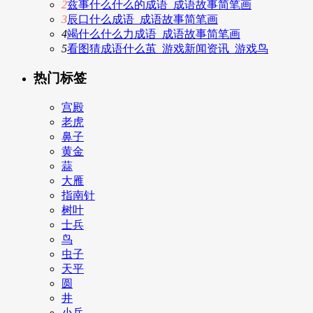
2
兹事什么什么的成语_成语故事简笔画
3
辰口什么成语_成语故事简笔画
4
竭什么什么力成语_成语故事简笔画
5
看图猜成语什么茧_游戏新闻资讯_游戏鸟
热门标签
宫殿
老虎
鼻子
黄金
蒜
大雁
指南针
树叶
士兵
鸟
虫子
天平
圆
井
小兵