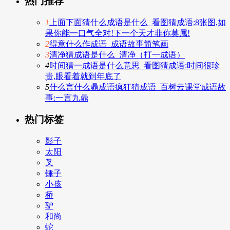
热门推荐
1
上面下面猜什么成语是什么_看图猜成语:8张图,如
果你能一口气全对!下一个天才非你莫属!
2
得意什么作成语_成语故事简笔画
3
清净猜成语是什么_清净（打一成语）
4
时间猜一成语是什么意思_看图猜成语:时间很珍
贵,眼看着就到年底了
5
什么言什么鼎成语疯狂猜成语_百树云课堂成语故
事:一言九鼎
热门标签
影子
太阳
叉
锤子
小孩
桥
驴
和尚
蛇