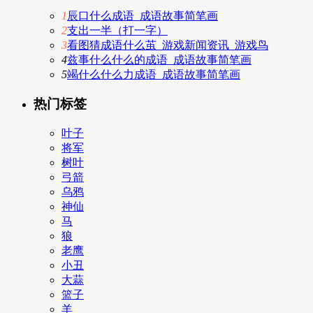
1
辰口什么成语_成语故事简笔画
2
支出一半（打一字）
3
看图猜成语什么茧_游戏新闻资讯_游戏鸟
4
兹事什么什么的成语_成语故事简笔画
5
竭什么什么力成语_成语故事简笔画
热门标签
叶子
将军
树叶
弓箭
乌鸦
神仙
马
狼
老鹰
小丑
大蒜
篮子
羊