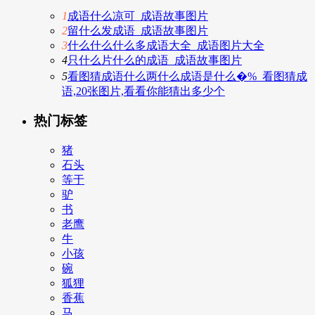
1
成语什么凉可_成语故事图片
2
留什么发成语_成语故事图片
3
什么什么什么多成语大全_成语图片大全
4
只什么片什么的成语_成语故事图片
5
看图猜成语什么两什么成语是什么�%_看图猜成
语,20张图片,看看你能猜出多少个
热门标签
猪
石头
等于
驴
书
老鹰
牛
小孩
碗
狐狸
香蕉
马