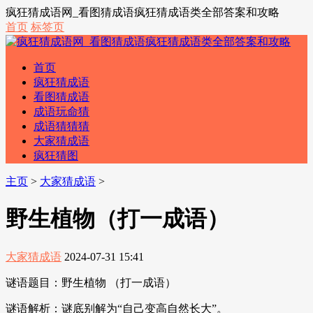
疯狂猜成语网_看图猜成语疯狂猜成语类全部答案和攻略
首页
标签页
首页
疯狂猜成语
看图猜成语
成语玩命猜
成语猜猜猜
大家猜成语
疯狂猜图
主页
>
大家猜成语
>
野生植物（打一成语）
大家猜成语
2024-07-31 15:41
谜语题目：野生植物 （打一成语）
谜语解析：谜底别解为“自己变高自然长大”。