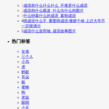
1
成语前什么什么什么_不接是什么成语
2
成语怨什么载道_什么仇什么怨图片
3
什么钟暮什么的成语_暮朝成语
4
猜成语什么不_看图猜成语:傲娇个啥,上过大学不
一定能满分
5
成语什么道而驰_成语故事图片
热门标签
女孩
三个人
小鸟
虎
蚂蚁
耳朵
船
蜜蜂
狗
老鼠
眼睛
小兵