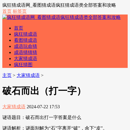
疯狂猜成语网_看图猜成语疯狂猜成语类全部答案和攻略
首页
标签页
首页
疯狂猜成语
看图猜成语
成语玩命猜
成语猜猜猜
大家猜成语
疯狂猜图
主页
>
大家猜成语
>
破石而出（打一字）
大家猜成语
2024-07-22 17:53
谜语题目：破石而出打一字答案是什么
谜语解析：谜面别解为“石”字离开“破”，余下“皮”。