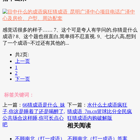
感觉话很多的样子…… 7、这个可是夸人有学问的,你猜是什么
成语? 8、这个题也很直白,简单得不忍直视. 9、七比八高,想到
了一个成语~不过还有其他的...
共2页:
上一页
1
2
下一页
标签关键词：
上一篇：
66猜成语是什么_妹
下一篇：
水什么土成语疯狂
子,你这是睡着了还是喝醉了,
猜成语_7m.cn篮球比分全民疯
公共场合这样睡,你可长点心
狂猜成语内购破解版
吧
相关阅读
不顾南北（打一成语）_不顾南北（打一成语）答案