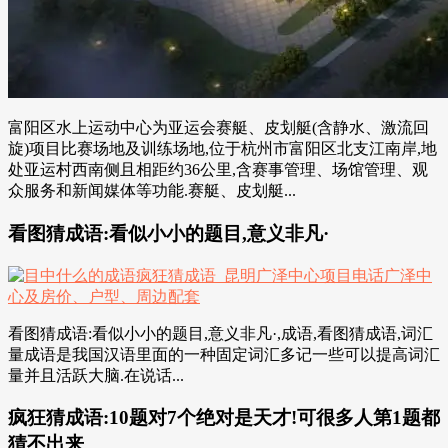
富阳区水上运动中心为亚运会赛艇、皮划艇(含静水、激流回
旋)项目比赛场地及训练场地,位于杭州市富阳区北支江南岸,地
处亚运村西南侧且相距约36公里,含赛事管理、场馆管理、观
众服务和新闻媒体等功能.赛艇、皮划艇...
看图猜成语:看似小小的题目,意义非凡·
看图猜成语:看似小小的题目,意义非凡·,成语,看图猜成语,词汇
量成语是我国汉语里面的一种固定词汇多记一些可以提高词汇
量并且活跃大脑.在说话...
疯狂猜成语:10题对7个绝对是天才!可很多人第1题都
猜不出来