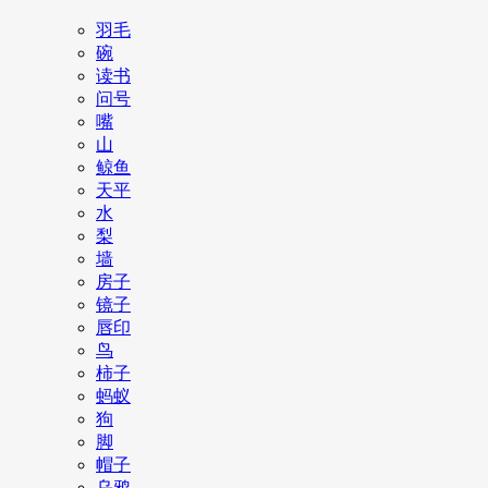
羽毛
碗
读书
问号
嘴
山
鲸鱼
天平
水
梨
墙
房子
镜子
唇印
鸟
柿子
蚂蚁
狗
脚
帽子
乌鸦