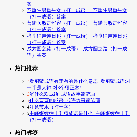
案
不重生男重生女（打一成语）_不重生男重生女
（打一成语）答案
曹瞒兵败走华容（打一成语）_曹瞒兵败走华容
（打一成语）答案
禅堂诵声连日起（打一成语）_禅堂诵声连日起
（打一成语）答案
成方圆之路（打一成语）_成方圆之路（打一成
语）答案
热门推荐
1
看图猜成语有牙有的是什么意思_看图猜成语:对
一半是大神,对3个很正常!
2
沉什么欢成语_成语故事简笔画
3
什么弯弯的成语_成语故事简笔画
4
注意节水（打一字）
5
主峰继续往上升猜成语是什么_主峰继续往上升
（打一成语）
热门标签