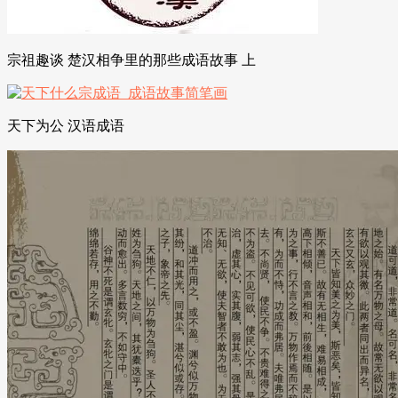
宗祖趣谈 楚汉相争里的那些成语故事 上
天下为公 汉语成语