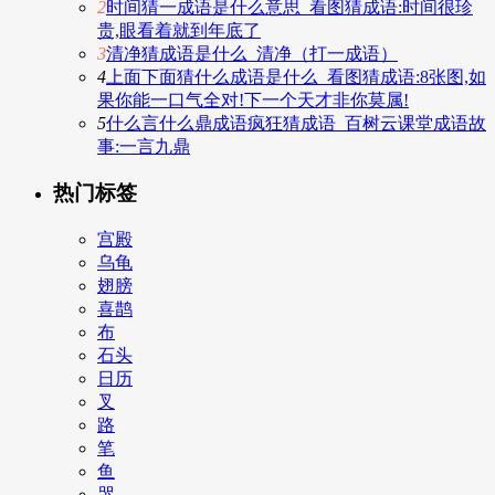
2
时间猜一成语是什么意思_看图猜成语:时间很珍
贵,眼看着就到年底了
3
清净猜成语是什么_清净（打一成语）
4
上面下面猜什么成语是什么_看图猜成语:8张图,如
果你能一口气全对!下一个天才非你莫属!
5
什么言什么鼎成语疯狂猜成语_百树云课堂成语故
事:一言九鼎
热门标签
宫殿
乌龟
翅膀
喜鹊
布
石头
日历
叉
路
笔
鱼
哭