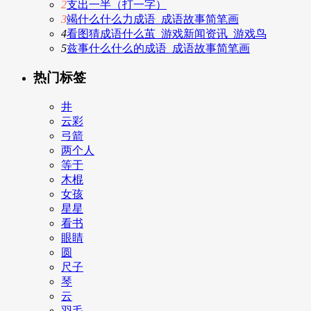
2
支出一半（打一字）
3
竭什么什么力成语_成语故事简笔画
4
看图猜成语什么茧_游戏新闻资讯_游戏鸟
5
兹事什么什么的成语_成语故事简笔画
热门标签
井
云彩
弓箭
两个人
等于
木棍
女孩
星星
看书
眼睛
圆
尺子
琴
云
羽毛