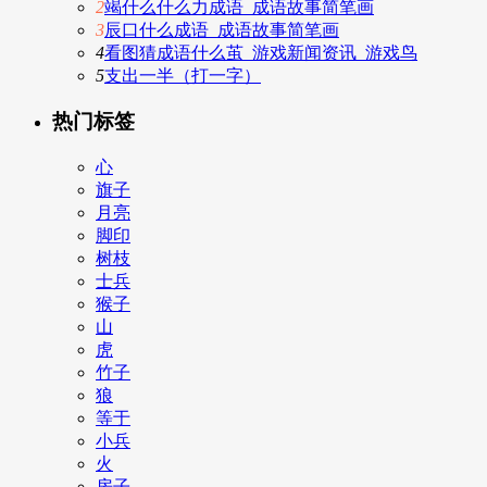
2
竭什么什么力成语_成语故事简笔画
3
辰口什么成语_成语故事简笔画
4
看图猜成语什么茧_游戏新闻资讯_游戏鸟
5
支出一半（打一字）
热门标签
心
旗子
月亮
脚印
树枝
士兵
猴子
山
虎
竹子
狼
等于
小兵
火
房子