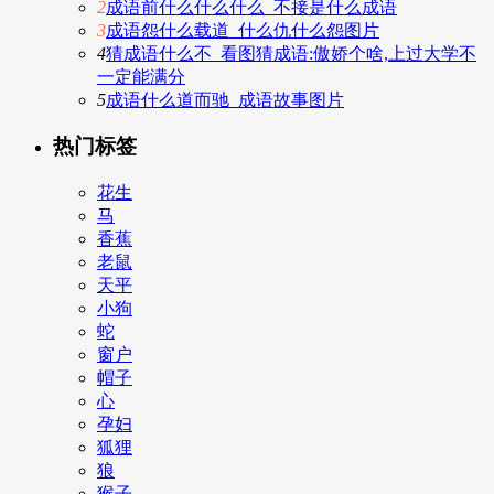
2
成语前什么什么什么_不接是什么成语
3
成语怨什么载道_什么仇什么怨图片
4
猜成语什么不_看图猜成语:傲娇个啥,上过大学不
一定能满分
5
成语什么道而驰_成语故事图片
热门标签
花生
马
香蕉
老鼠
天平
小狗
蛇
窗户
帽子
心
孕妇
狐狸
狼
猴子