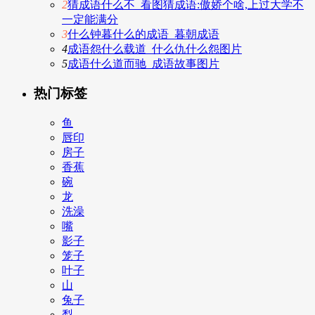
2
猜成语什么不_看图猜成语:傲娇个啥,上过大学不
一定能满分
3
什么钟暮什么的成语_暮朝成语
4
成语怨什么载道_什么仇什么怨图片
5
成语什么道而驰_成语故事图片
热门标签
鱼
唇印
房子
香蕉
碗
龙
洗澡
嘴
影子
笼子
叶子
山
兔子
梨