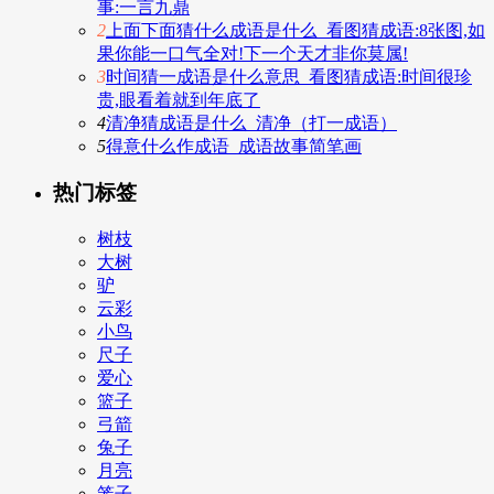
事:一言九鼎
2
上面下面猜什么成语是什么_看图猜成语:8张图,如
果你能一口气全对!下一个天才非你莫属!
3
时间猜一成语是什么意思_看图猜成语:时间很珍
贵,眼看着就到年底了
4
清净猜成语是什么_清净（打一成语）
5
得意什么作成语_成语故事简笔画
热门标签
树枝
大树
驴
云彩
小鸟
尺子
爱心
篮子
弓箭
兔子
月亮
笼子