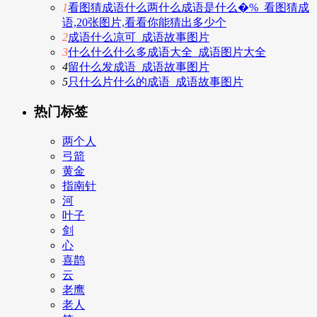
1
看图猜成语什么两什么成语是什么�%_看图猜成
语,20张图片,看看你能猜出多少个
2
成语什么凉可_成语故事图片
3
什么什么什么多成语大全_成语图片大全
4
留什么发成语_成语故事图片
5
只什么片什么的成语_成语故事图片
热门标签
两个人
弓箭
黄金
指南针
河
叶子
剑
心
喜鹊
云
老鹰
老人