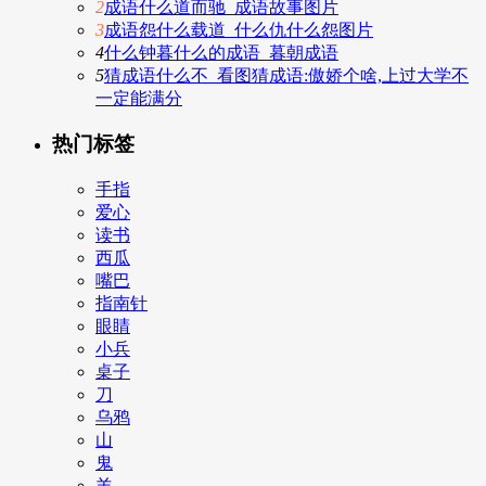
2
成语什么道而驰_成语故事图片
3
成语怨什么载道_什么仇什么怨图片
4
什么钟暮什么的成语_暮朝成语
5
猜成语什么不_看图猜成语:傲娇个啥,上过大学不
一定能满分
热门标签
手指
爱心
读书
西瓜
嘴巴
指南针
眼睛
小兵
桌子
刀
乌鸦
山
鬼
羊