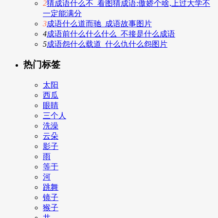
2
猜成语什么不_看图猜成语:傲娇个啥,上过大学不
一定能满分
3
成语什么道而驰_成语故事图片
4
成语前什么什么什么_不接是什么成语
5
成语怨什么载道_什么仇什么怨图片
热门标签
太阳
西瓜
眼睛
三个人
洗澡
云朵
影子
雨
等于
河
跳舞
镜子
猴子
井