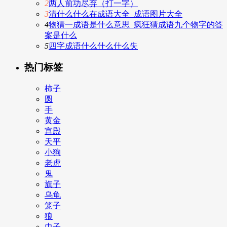
2
两人前功尽弃（打一字）
3
清什么什么在成语大全_成语图片大全
4
物猜一成语是什么意思_疯狂猜成语九个物字的答
案是什么
5
四字成语什么什么什么失
热门标签
柿子
圆
手
黄金
宫殿
天平
小狗
老虎
鬼
旗子
乌龟
笼子
狼
虫子